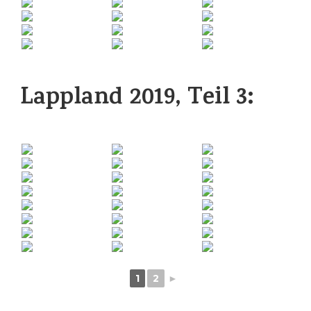
Lappland 2019, Teil 3:
1
2
►