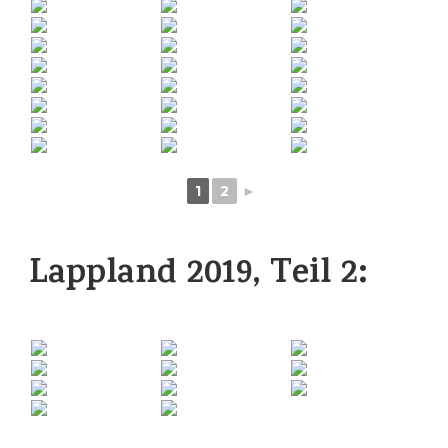
1
2
►
Lappland 2019, Teil 2: